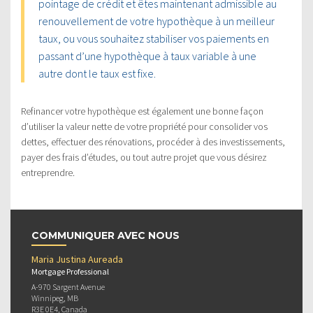
pointage de crédit et êtes maintenant admissible au
renouvellement de votre hypothèque à un meilleur
taux, ou vous souhaitez stabiliser vos paiements en
passant d’une hypothèque à taux variable à une
autre dont le taux est fixe.
Refinancer votre hypothèque est également une bonne façon
d’utiliser la valeur nette de votre propriété pour consolider vos
dettes, effectuer des rénovations, procéder à des investissements,
payer des frais d’études, ou tout autre projet que vous désirez
entreprendre.
COMMUNIQUER AVEC NOUS
Maria Justina Aureada
Mortgage Professional
A-970 Sargent Avenue
Winnipeg, MB
R3E 0E4, Canada